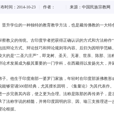
布时间：2014-10-23
作者：
来源：中国民族宗教网
晋升学位的一种独特的教育教学方法，也是藏传佛教的一大特
教义的传统。古印度学者把获得正确认识的方式和方法称作“量
包括辩论方式、辩论技巧和辩论规则等内容。后归为因明学范畴
的是“二圣六庄严”，即龙树、圣天、无著、世亲、陈那、法称
辩论术发展成为极其重要的一门学科，在西藏得以发扬光大，并延
。他生于印度南部一婆罗门家族，年轻时在印度部派佛教形成
能够背诵500部经典，尤其擅长因明，《集量论》为其代表作。
进一步完善其内容，使之更为合理。法称是陈那的再传弟子，是古
承了法称学说的精髓，并将印度因明的宗、因、喻三支推理进一步
理论根据。