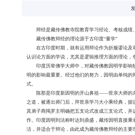
发
辩经是藏传佛教寺院教育学习经论、考核成绩、
藏传佛教辩经的理论源于古印度“量学”
在古印度时期，就有运用辩论作为折服谬论及审察
认识论方面的学说，尤其是逻辑推理方面的理论，
印度历辈佛学大师中，对藏传佛教因明学影响较大
明的影响最重要。经过他们的努力，因明由单纯的
式。
陈那是印度新因明的开山鼻祖——世亲大师的弟子
之道，被逐出师门后，拜世亲学习大小乘经典，据说
其弟子商羯罗主明确把五支论式改成三支论式，并
作。印度因明到法称时达到鼎盛，藏传因明直接秉
洁，并适合于辩论，由此成为藏传佛教辩经的主要