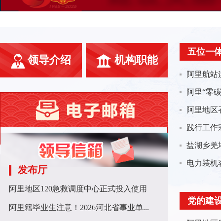
五位一
领导介绍
机构职能
阿里航站
阿里“零
阿里地区
践行工作
盐湖乡羌
电力装机容
发布厅
阿里地区120急救调度中心正式投入使用
党的建
阿里籍毕业生注意！2026河北省事业单...