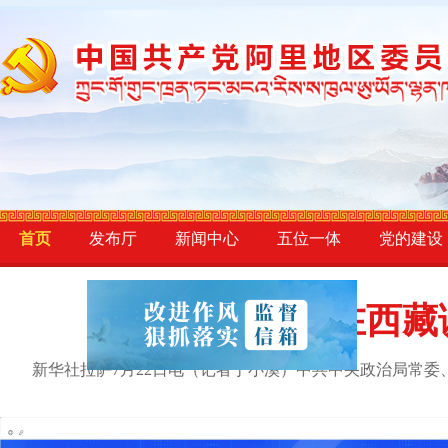
20
首页
发布厅
新闻中心
五位一体
党的建设
王沪宁在西藏调
干货满满！