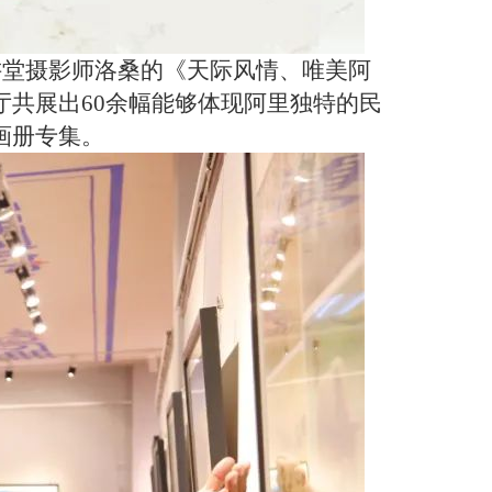
讲堂摄影师洛桑的《天际风情、唯美阿
共展出60余幅能够体现阿里独特的民
画册专集。